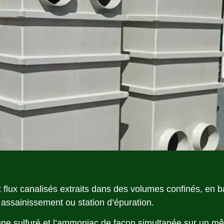
 flux canalisés extraits dans des volumes confinés, en 
, assainissement ou station d’épuration.
ne sulfuré et l’ammoniac de façon simultanée sur un mêm