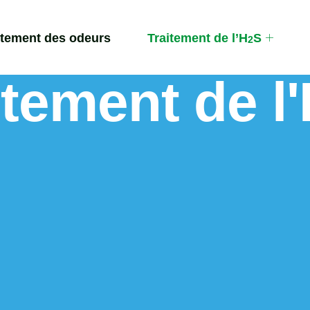
itement des odeurs
Traitement de l’H
S
2
itement de l