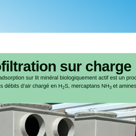
filtration sur charge
adsorption sur lit minéral biologiquement actif est un pro
es débits d’air chargé en H
S, mercaptans NH
et amines
2
3