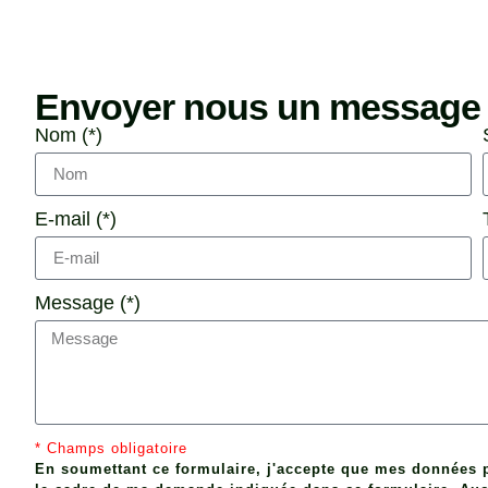
Envoyer nous un message
Nom (*)
E-mail (*)
Message (*)
* Champs obligatoire
En soumettant ce formulaire, j'accepte que mes données p