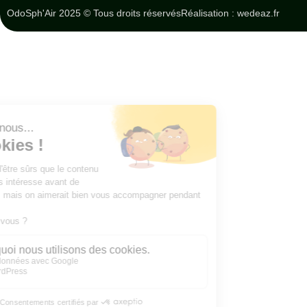
OdoSph'Air 2025 © Tous droits réservés
Réalisation : wedeaz.fr