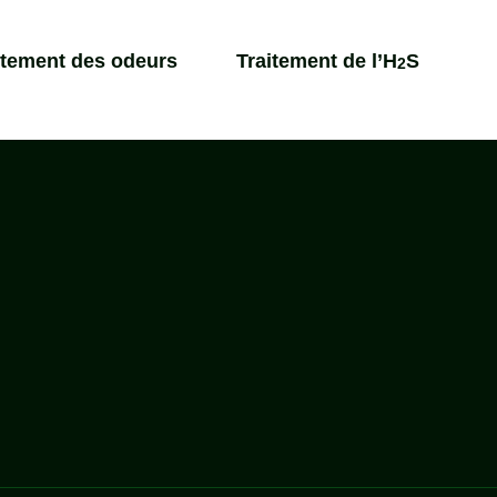
itement des odeurs
Traitement de l’H
S
2